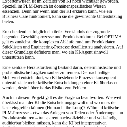
Expertenwissen ist im Zeitalter von KI noch wichtiger geworden.
Speziell im PLM-Bereich ist domänenspezifisches Wissen
essenziell. Denn nur wenn man der KI erklären kann, wie ein
Business Case funktioniert, kann sie die gewünschte Unterstützung
bieten.
Entscheidend ist folglich ein tiefes Verständnis der zugrunde
liegenden Geschäftsprozesse und Produktstrukturen. Bei OPTIMA
galt es zunächst, die komplexen Abläufe rund um Produktdaten,
Stücklisten und Engineering-Prozesse detailliert zu analysieren. Auf
dieser Grundlage definierte man, wo ein KI-Agent sinnvoll
unterstützen kann.
Eine zentrale Herausforderung bestand darin, deterministische und
probabilistische Logiken sauber zu trennen. Der nachhaltige
Mehrwert entsteht dort, wo KI bestehende Prozesse konsequent
unterstützt. Je mehr kritische Entscheidungen einer KI überlassen
werden, desto höher ist das Risiko von Fehlern.
Auch in diesem Projekt galt es die Frage zu beantworten: Wie weit
überlässt man der KI die Entscheidungsgewalt und wo muss der
User eingreifen können (Human in the Loop)? Während kritische
PLM-Prozesse – etwa das Anlegen von Teilen oder Änderungen an
Produktstrukturen – transparent nachvollziehbar und vollständig
auditierbar bleiben müssen, kann die KI bei interpretativen